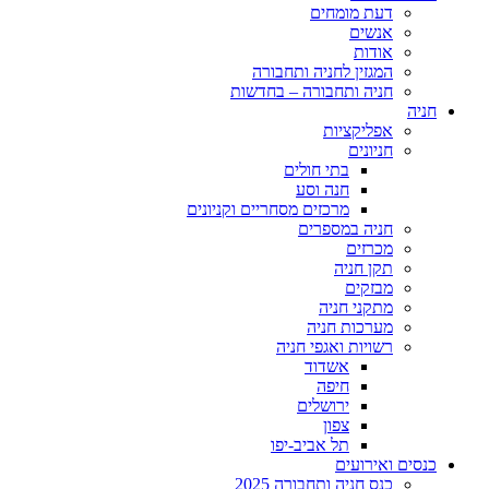
דעת מומחים
אנשים
אודות
המגזין לחניה ותחבורה
חניה ותחבורה – בחדשות
חניה
אפליקציות
חניונים
בתי חולים
חנה וסע
מרכזים מסחריים וקניונים
חניה במספרים
מכרזים
תקן חניה
מבזקים
מתקני חניה
מערכות חניה
רשויות ואגפי חניה
אשדוד
חיפה
ירושלים
צפון
תל אביב-יפו
כנסים ואירועים
כנס חניה ותחבורה 2025