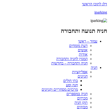
דלג לתוכן הראשי
iparking
חניה תנועה ותחבורה
עמוד – ראשי
דעת מומחים
אנשים
אודות
המגזין לחניה ותחבורה
חניה ותחבורה – בחדשות
חניה
אפליקציות
חניונים
בתי חולים
חנה וסע
מרכזים מסחריים וקניונים
חניה במספרים
מכרזים
תקן חניה
מבזקים