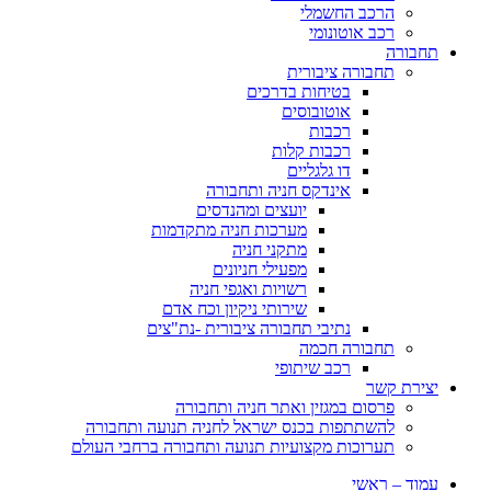
הרכב החשמלי
רכב אוטונומי
תחבורה
תחבורה ציבורית
בטיחות בדרכים
אוטובוסים
רכבות
רכבות קלות
דו גלגליים
אינדקס חניה ותחבורה
יועצים ומהנדסים
מערכות חניה מתקדמות
מתקני חניה
מפעילי חניונים
רשויות ואגפי חניה
שירותי ניקיון וכח אדם
נתיבי תחבורה ציבורית -נת"צים
תחבורה חכמה
רכב שיתופי
יצירת קשר
פרסום במגזין ואתר חניה ותחבורה
להשתתפות בכנס ישראל לחניה תנועה ותחבורה
תערוכות מקצועיות תנועה ותחבורה ברחבי העולם
עמוד – ראשי