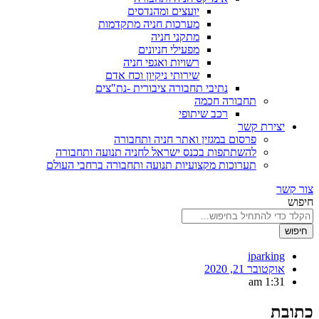
יועצים ומהנדסים
מערכות חניה מתקדמות
מתקני חניה
מפעילי חניונים
רשויות ואגפי חניה
שירותי ניקיון וכח אדם
נתיבי תחבורה ציבורית -נת"צים
תחבורה חכמה
רכב שיתופי
יצירת קשר
פרסום במגזין ואתר חניה ותחבורה
להשתתפות בכנס ישראל לחניה תנועה ותחבורה
תערוכות מקצועיות תנועה ותחבורה ברחבי העולם
צור קשר
חיפוש
חיפוש
iparking
אוקטובר 21, 2020
1:31 am
כתובת