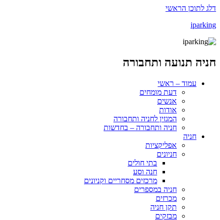
דלג לתוכן הראשי
iparking
חניה תנועה ותחבורה
עמוד – ראשי
דעת מומחים
אנשים
אודות
המגזין לחניה ותחבורה
חניה ותחבורה – בחדשות
חניה
אפליקציות
חניונים
בתי חולים
חנה וסע
מרכזים מסחריים וקניונים
חניה במספרים
מכרזים
תקן חניה
מבזקים