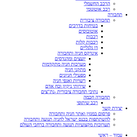
הרכב החשמלי
רכב אוטונומי
תחבורה
תחבורה ציבורית
בטיחות בדרכים
אוטובוסים
רכבות
רכבות קלות
דו גלגליים
אינדקס חניה ותחבורה
יועצים ומהנדסים
מערכות חניה מתקדמות
מתקני חניה
מפעילי חניונים
רשויות ואגפי חניה
שירותי ניקיון וכח אדם
נתיבי תחבורה ציבורית -נת"צים
תחבורה חכמה
רכב שיתופי
יצירת קשר
פרסום במגזין ואתר חניה ותחבורה
להשתתפות בכנס ישראל לחניה תנועה ותחבורה
תערוכות מקצועיות תנועה ותחבורה ברחבי העולם
עמוד – ראשי