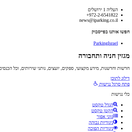
העליה 1 ירושלים
972-2-6541822+
news@iparking.co.il
חפשו אותנו בפייסבוק
ParkingIsrael
מגזין חניה ותחבורה
חדשות וחדשנות, מידע מקצועי, ספקים, יועצים, נותני שירותים, וכל הכנסים בא
דילוג לתוכן
פתח סרגל נגישות
כלי נגישות
הגדל טקסט
הקטן טקסט
גווני אפור
ניגודיות גבוהה
ניגודיות הפוכה