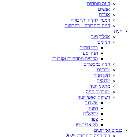
דעת מומחים
אנשים
אודות
המגזין לחניה ותחבורה
חניה ותחבורה – בחדשות
חניה
אפליקציות
חניונים
בתי חולים
חנה וסע
מרכזים מסחריים וקניונים
חניה במספרים
מכרזים
תקן חניה
מבזקים
מתקני חניה
מערכות חניה
רשויות ואגפי חניה
אשדוד
חיפה
ירושלים
צפון
תל אביב-יפו
כנסים ואירועים
כנס חניה ותחבורה 2025