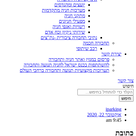
יועצים ומהנדסים
מערכות חניה מתקדמות
מתקני חניה
מפעילי חניונים
רשויות ואגפי חניה
שירותי ניקיון וכח אדם
נתיבי תחבורה ציבורית -נת"צים
תחבורה חכמה
רכב שיתופי
יצירת קשר
פרסום במגזין ואתר חניה ותחבורה
להשתתפות בכנס ישראל לחניה תנועה ותחבורה
תערוכות מקצועיות תנועה ותחבורה ברחבי העולם
צור קשר
חיפוש
חיפוש
iparking
אוקטובר 22, 2020
9:45 am
כתובת