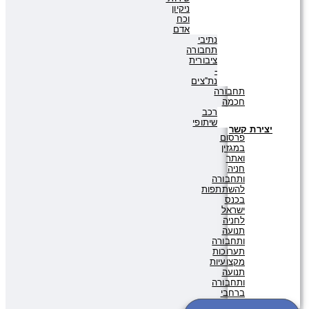
ניקיון
וכח
אדם
נתיבי
תחבורה
ציבורית
-
נת"צים
תחבורה
חכמה
רכב
שיתופי
יצירת קשר
פרסום
במגזין
ואתר
חניה
ותחבורה
להשתתפות
בכנס
ישראל
לחניה
תנועה
ותחבורה
תערוכות
מקצועיות
תנועה
ותחבורה
ברחבי
העולם