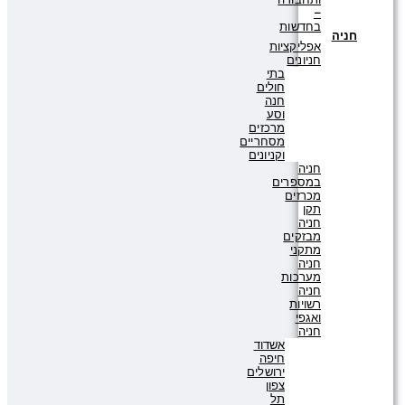
–
בחדשות
חניה
אפליקציות
חניונים
בתי
חולים
חנה
וסע
מרכזים
מסחריים
וקניונים
חניה
במספרים
מכרזים
תקן
חניה
מבזקים
מתקני
חניה
מערכות
חניה
רשויות
ואגפי
חניה
אשדוד
חיפה
ירושלים
צפון
תל