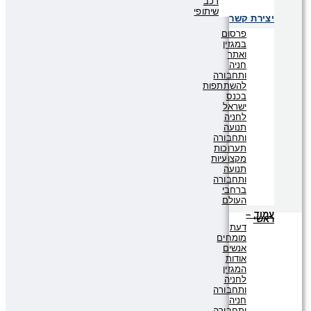
רכב
שיתופי
יצירת קשר
פרסום
במגזין
ואתר
חניה
ותחבורה
להשתתפות
בכנס
ישראל
לחניה
תנועה
ותחבורה
תערוכות
מקצועיות
תנועה
ותחבורה
ברחבי
העולם
עמוד –
ראשי
דעת
מומחים
אנשים
אודות
המגזין
לחניה
ותחבורה
חניה
ותחבורה