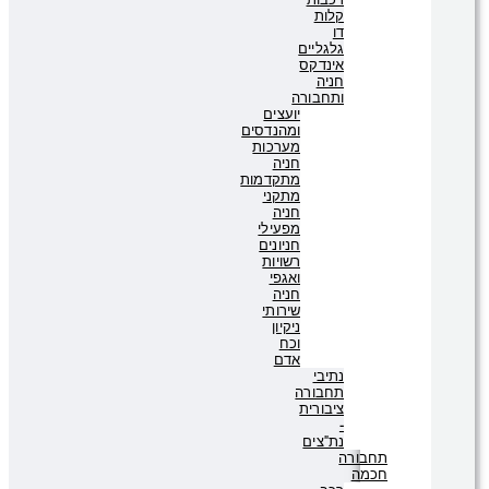
קלות
דו
גלגליים
אינדקס
חניה
ותחבורה
יועצים
ומהנדסים
מערכות
חניה
מתקדמות
מתקני
חניה
מפעילי
חניונים
רשויות
ואגפי
חניה
שירותי
ניקיון
וכח
אדם
נתיבי
תחבורה
ציבורית
-
נת"צים
תחבורה
חכמה