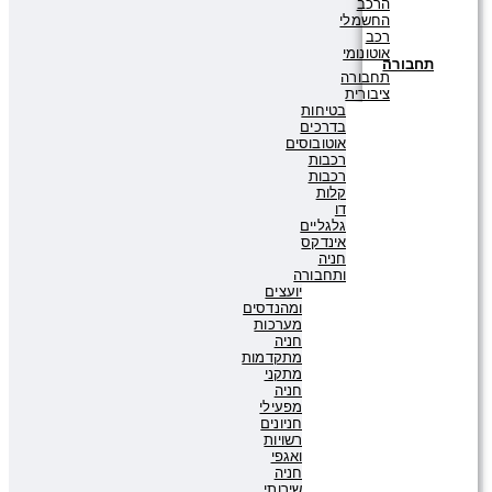
הרכב
החשמלי
רכב
אוטונומי
תחבורה
תחבורה
ציבורית
בטיחות
בדרכים
אוטובוסים
רכבות
רכבות
קלות
דו
גלגליים
אינדקס
חניה
ותחבורה
יועצים
ומהנדסים
מערכות
חניה
מתקדמות
מתקני
חניה
מפעילי
חניונים
רשויות
ואגפי
חניה
שירותי