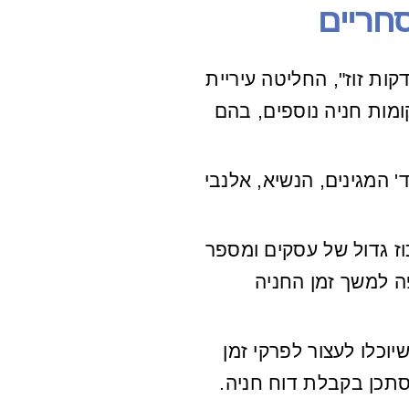
סחריים
 פניות רבות מצד בעלי עסקים ותושבים ברחבי העיר, להוספת אתרים נוספים למיזם החניות "20 דקות זוז", החליטה עיריית
, יתווספו למיזם בשבועות הקרובים למעלה מ-20 מקומות חניה נוספים, בהם
 המגינים, הנשיא, אלנבי
וז גדול של עסקים ומספר
ה למשך זמן החניה
יוכלו לעצור לפרקי זמן
הסתכן בקבלת דוח חניה.