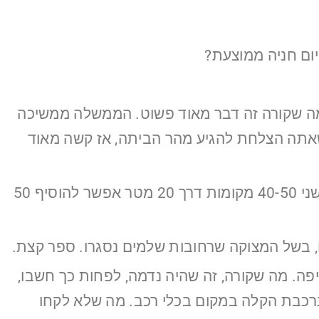
יום חניה ממוצעת?
 מה שקורה.. בשנה האחרונה לא בדקנו, אלא בטווח של 5-10 שנים. מה שקורה זה דבר מאוד פשוט. הממשלה ממשיכה
כשאתה הצלחת להגיע מהר הביתה, אז קשה מאוד
וזה מה שבעצם יאלץ אותנו לעשות את מה שעושים, הראו לי שעל 30 מטר יש 16 מקומות חניה, בחלק השני 40-50 מקומות דרך 20 מטר אפשר להוסיף 50
ם, בשל המצוקה שרחובות שלמים נסגרו. ספר קצת.
יפה. מה שקורה, זה שהיה נדמה, לפחות כך חשבו,
ברכבת הקלה במקום בכלי רכב. מה שלא לקחו