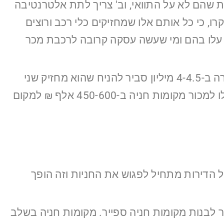
ת שהם לא על התוואי, וב' צריך לתת אלטרנטיבה
ו, כי כל אותם אלו שמחזיקים כלי רכב ורוצים
 עלו בהם ומי שעשה עסקה קרובה לרכבת מכר
גם בתל אביב, מגדלי המגורים של גינדי, בשלב ראשון שיווקו עם מקום חניה אחד, אך ידעו שמי שיקנה דירה ב-4-4.5 מיליון סביר להניח שהוא מחזיק שני
רכבים, כשבא אותו זוג שקנה את הדירה ב-4.5-5 מיליון ₪ עם חניה אחת לקנות חניה נוספת, גינדי התחילו למכור מקומות חניה ב-450-600 אלף ₪ למקום
י, 600,000 ₪. מה שקורה- הגבול העליון של הדירות מתחיל לפגוש את החניות וזה הופך
נה מתקן החניה הישן שאפשר לבנות מקומות חניה ספייר. מקומות חניה בשלב