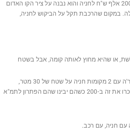
השיווק נמכרו לפי 120 אלף ₪ למקום, כשאתה מבקש היום לקנות את המקומות שנשארו מבקשים 200-250 אלף ש"ח לחניה והוא נבנה על ציר הקו האדום
קלה. במקום שהרכבת תקל על הביקוש לחניה,
ולשת, או שהיא מחוץ לאותה קומה, אבל בשטח
חניות כאלה נעות סביב 150-250 אלף ₪. אם ביום מן הימים כשירצו לעשות פרוייקטי תמ"א יגלו שני חבר'ה עם 2 מקומות חניה על שטח של 30 מטר,
שיכולים לפתור לפרוייקט תמ"א באמצעות מכשיר כזה את כל 20 מקומות החניה שהוא צריך, אם היום ימכרו את זה ב-200 כשהם יבינו שהם הפתרון לתמ"א
עם חניה, עם רכב.