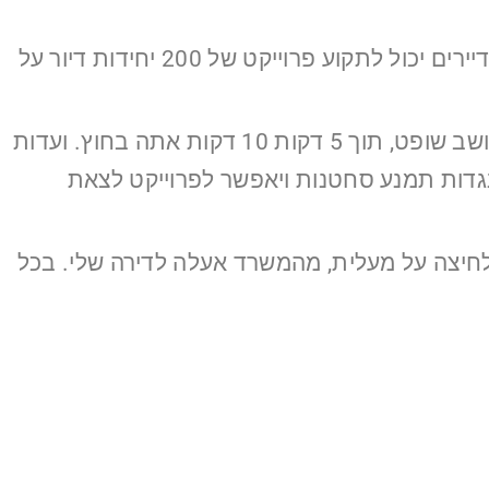
לטעמי, הפקק המרכזי ועד שלא יפתרו אותו לא נראה פתיחה אמיתית, זו וועדות הערר. היום, כל אחד מהדיירים יכול לתקוע פרוייקט של 200 יחידות דיור על
הפתרון להקים הרכבים של וועדות ערר כמו בית דין לתעבורה. סרט רץ. מי שיצא לו לחטוף קנס ונשפט, יושב שופט, תוך 5 דקות 10 דקות אתה בחוץ. ועדות
גדות תמנע סחטנות ויאפשר לפרוייקט לצאת
חיצה על מעלית, מהמשרד אעלה לדירה שלי. בכל