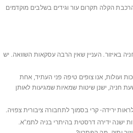
הרכבת הקלה תקרום עור וגידים בשלבים מוקדמים
ה באיזור. העניין שאין הרבה עסקאות השוואה. יש
ות ועולות, אנו צופים טיפה פני העתיד, אחת
ת חניה, ישנן שיטות שמאיות שמגיעות לאותן
ראות ירידה- קרי בסמוך לתחבורה ציבורית צפויה.
כזית היום, היא בעצם מנושא התמ"א. בהרצליה יש בעיות שיצרו 1500 דירות ישנה ידירה דרסטית בהיתרי בניה לתמ"א.
זור ותיק. מה הפתרון?