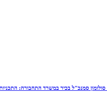
חניה תנועה ותחבורה 2018: צ'ארלי סולומון סמנכ"ל בכיר במשרד ה