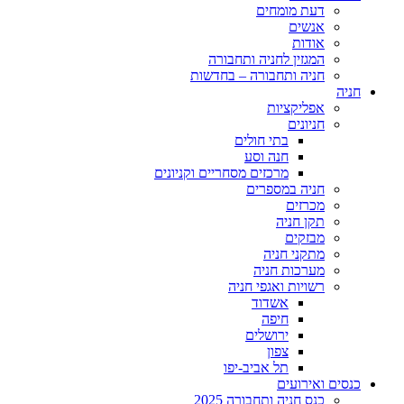
דעת מומחים
אנשים
אודות
המגזין לחניה ותחבורה
חניה ותחבורה – בחדשות
חניה
אפליקציות
חניונים
בתי חולים
חנה וסע
מרכזים מסחריים וקניונים
חניה במספרים
מכרזים
תקן חניה
מבזקים
מתקני חניה
מערכות חניה
רשויות ואגפי חניה
אשדוד
חיפה
ירושלים
צפון
תל אביב-יפו
כנסים ואירועים
כנס חניה ותחבורה 2025