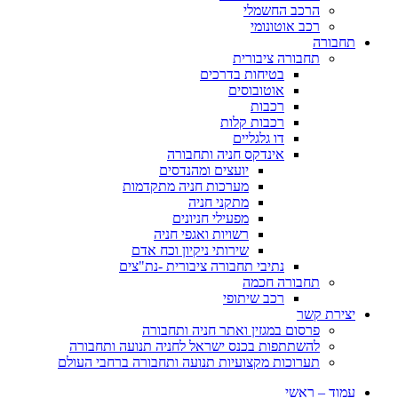
הרכב החשמלי
רכב אוטונומי
תחבורה
תחבורה ציבורית
בטיחות בדרכים
אוטובוסים
רכבות
רכבות קלות
דו גלגליים
אינדקס חניה ותחבורה
יועצים ומהנדסים
מערכות חניה מתקדמות
מתקני חניה
מפעילי חניונים
רשויות ואגפי חניה
שירותי ניקיון וכח אדם
נתיבי תחבורה ציבורית -נת"צים
תחבורה חכמה
רכב שיתופי
יצירת קשר
פרסום במגזין ואתר חניה ותחבורה
להשתתפות בכנס ישראל לחניה תנועה ותחבורה
תערוכות מקצועיות תנועה ותחבורה ברחבי העולם
עמוד – ראשי