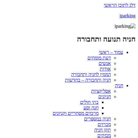
דלג לתוכן הראשי
iparking
חניה תנועה ותחבורה
עמוד – ראשי
דעת מומחים
אנשים
אודות
המגזין לחניה ותחבורה
חניה ותחבורה – בחדשות
חניה
אפליקציות
חניונים
בתי חולים
חנה וסע
מרכזים מסחריים וקניונים
חניה במספרים
מכרזים
תקן חניה
מבזקים