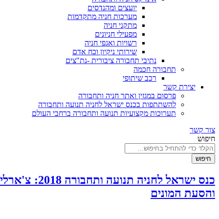
יועצים ומהנדסים
מערכות חניה מתקדמות
מתקני חניה
מפעילי חניונים
רשויות ואגפי חניה
שירותי ניקיון וכח אדם
נתיבי תחבורה ציבורית -נת"צים
תחבורה חכמה
רכב שיתופי
יצירת קשר
פרסום במגזין ואתר חניה ותחבורה
להשתתפות בכנס ישראל לחניה תנועה ותחבורה
תערוכות מקצועיות תנועה ותחבורה ברחבי העולם
צור קשר
חיפוש
חיפוש
כנס ישראל ל
והסעת המונים