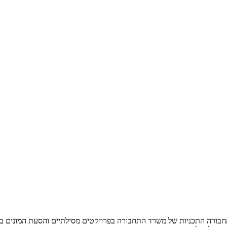
ון סמנכ”ל בכיר במשרד התחבורה התכניות של משרד התחבורה בפרויקטים מסילתיים והסע