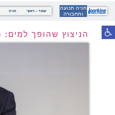
חניה תנועה
עמוד – ראשי
חניה
ותחבורה
פתח סרגל נגישות
הניצוץ שהופך למים: חז